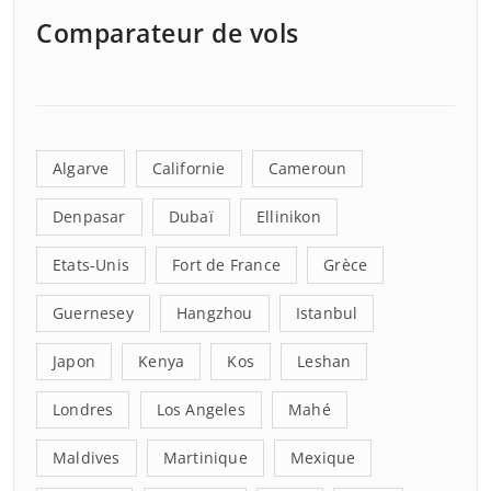
Comparateur de vols
Algarve
Californie
Cameroun
Denpasar
Dubaï
Ellinikon
Etats-Unis
Fort de France
Grèce
Guernesey
Hangzhou
Istanbul
Japon
Kenya
Kos
Leshan
Londres
Los Angeles
Mahé
Maldives
Martinique
Mexique