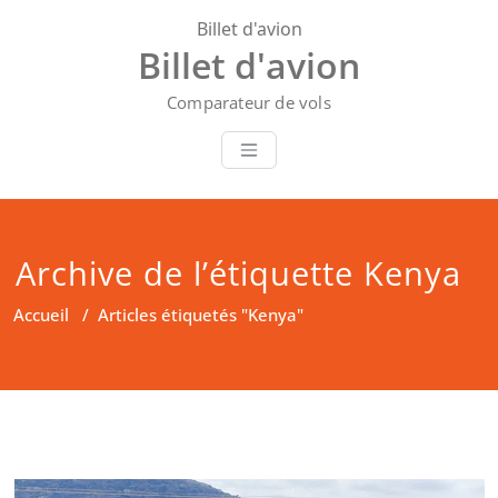
Skip
Billet d'avion
to
Billet d'avion
content
Comparateur de vols
Archive de l’étiquette Kenya
Accueil
/
Articles étiquetés "Kenya"